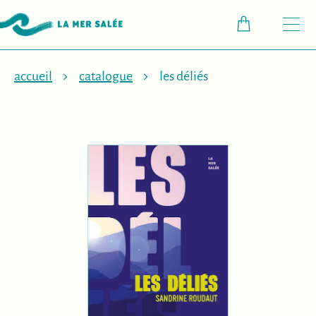
M
accueil
catalogue
les déliés