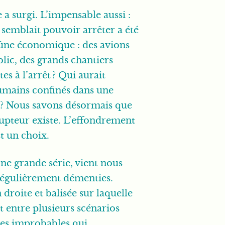
a surgi. L’impensable aussi :
semblait pouvoir arrêter a été
eûne économique : des avions
blic, des grands chantiers
es à l’arrêt ? Qui aurait
humains confinés dans une
? Nous savons désormais que
rrupteur existe. L’effondrement
st un choix.
e grande série, vient nous
 régulièrement démenties.
 droite et balisée sur laquelle
t entre plusieurs scénarios
des improbables qui