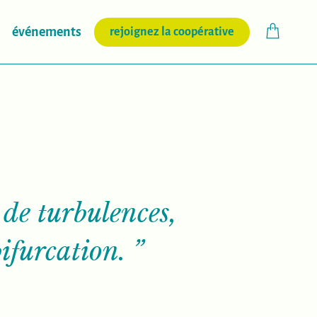
(nouvelle fenêtr
événements
rejoignez la coopérative
de turbulences,
bifurcation.
”