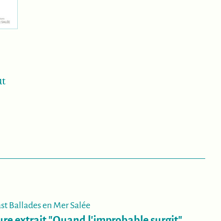
ut
st Ballades en Mer Salée
ure extrait "Quand l'improbable surgit"