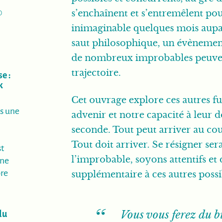
0
s’enchaînent et s’entremêlent po
inimaginable quelques mois aupa
saut philosophique, un évènement
de nombreux improbables peuvent
trajectoire.
e :
k
être)
Cet ouvrage explore ces autres fut
as une
advenir et notre capacité à leur
seconde. Tout peut arriver au co
Tout doit arriver. Se résigner ser
t
l’improbable, soyons attentifs et
nne
re
supplémentaire à ces autres possi
Vous vous ferez du b
du