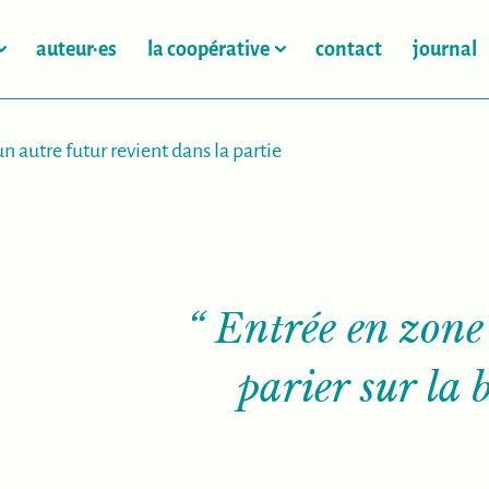
auteur·es
la coopérative
contact
journal
n autre futur revient dans la partie
“
Entrée en zone 
parier sur la 