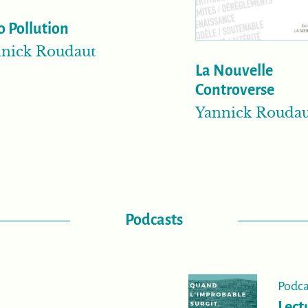
o Pollution
nick Roudaut
La Nouvelle
Controverse
Yannick Rouda
Podcasts
Podca
Lect