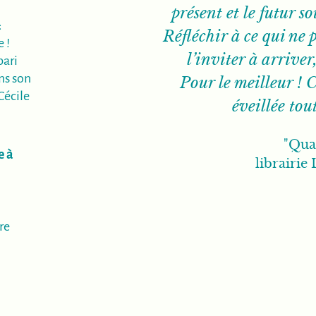
)
présent et le futur s
:
Réfléchir à ce qui ne 
 !
l’inviter à arriver
pari
ns son
Pour le meilleur ! 
Cécile
éveillée tout
"Quan
e à
librairie
)
:
re